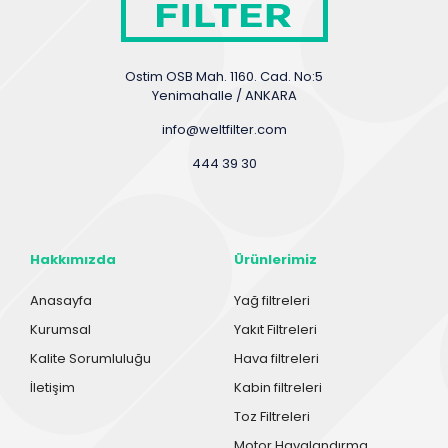
Ostim OSB Mah. 1160. Cad. No:5
Yenimahalle / ANKARA
info@weltfilter.com
444 39 30
Hakkımızda
Ürünlerimiz
Anasayfa
Yağ filtreleri
Kurumsal
Yakıt Filtreleri
Kalite Sorumluluğu
Hava filtreleri
İletişim
Kabin filtreleri
Toz Filtreleri
Motor Havalandırma